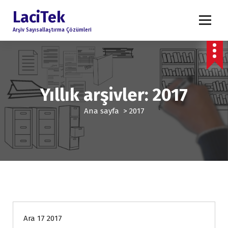
İ
LaciTek
ç
e
Arşiv Sayısallaştırma Çözümleri
r
i
ğ
e
g
Yıllık arşivler: 2017
e
ç
Ana sayfa
>
2017
Haberler
Ara 17 2017