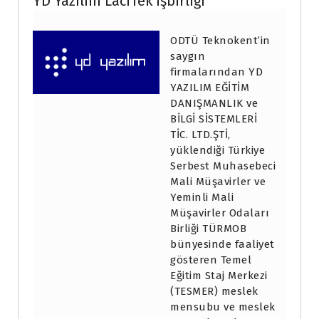
YD Yazılım LaciTek işbirliği
ODTÜ Teknokent’in
saygın
firmalarından YD
YAZILIM EĞİTİM
DANIŞMANLIK ve
BİLGİ SİSTEMLERİ
TİC. LTD.ŞTİ,
yüklendiği Türkiye
Serbest Muhasebeci
Mali Müşavirler ve
Yeminli Mali
Müşavirler Odaları
Birliği TÜRMOB
bünyesinde faaliyet
gösteren Temel
Eğitim Staj Merkezi
(TESMER) meslek
mensubu ve meslek