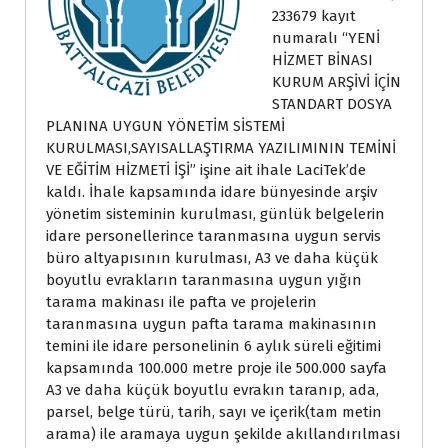
233679 kayıt
numaralı “YENİ
HİZMET BİNASI
KURUM ARŞİVİ İÇİN
STANDART DOSYA
PLANINA UYGUN YÖNETİM SİSTEMİ
KURULMASI,SAYISALLAŞTIRMA YAZILIMININ TEMİNİ
VE EĞİTİM HİZMETİ İŞİ” işine ait ihale LaciTek’de
kaldı. İhale kapsamında idare bünyesinde arşiv
yönetim sisteminin kurulması, günlük belgelerin
idare personellerince taranmasına uygun servis
büro altyapısının kurulması, A3 ve daha küçük
boyutlu evrakların taranmasına uygun yığın
tarama makinası ile pafta ve projelerin
taranmasına uygun pafta tarama makinasının
temini ile idare personelinin 6 aylık süreli eğitimi
kapsamında 100.000 metre proje ile 500.000 sayfa
A3 ve daha küçük boyutlu evrakın taranıp, ada,
parsel, belge türü, tarih, sayı ve içerik(tam metin
arama) ile aramaya uygun şekilde akıllandırılması